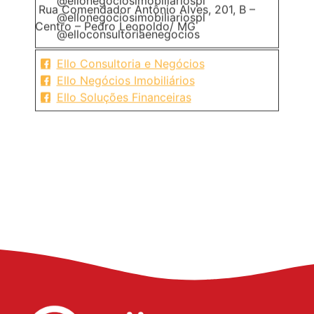
@ellonegociosimobiliariospl
Rua Comendador Antônio Alves, 201, B –
@ellonegociosimobiliariospl
Centro – Pedro Leopoldo/ MG
@elloconsultoriaenegocios
Ello Consultoria e Negócios
Ello Negócios Imobiliários
Ello Soluções Financeiras